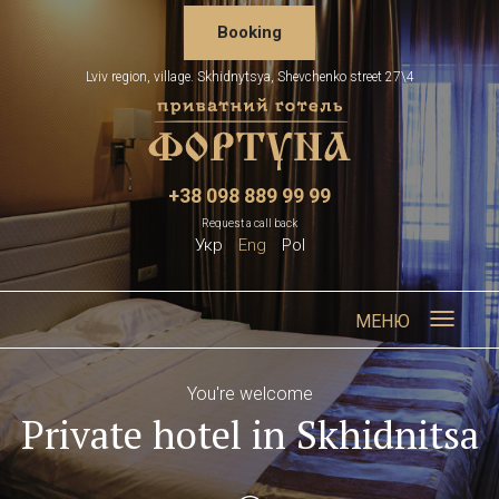
Booking
Lviv region, village. Skhidnytsya, Shevchenko street 27\4
+38 098 889 99 99
Request a call back
Укр
Eng
Pol
МЕНЮ
You're welcome
Private hotel in Skhidnitsa