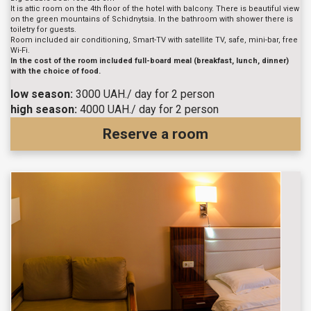
It is attic room on the 4th floor of the hotel with balcony. There is beautiful view
on the green mountains of Schidnytsia. In the bathroom with shower there is
toiletry for guests.
Room included air conditioning, Smart-TV with satellite TV, safe, mini-bar, free
Wi-Fi.
In the cost of the room included full-board meal (breakfast, lunch, dinner)
with the choice of food.
low season:
3000 UAH./ day for 2 person
high season:
4000 UAH./ day for 2 person
Reserve a room