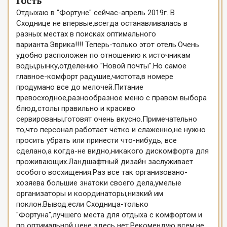
Гость
Отдыхаю в "Фортуне" сейчас-апрель 2019г. В
Сходнице не впервые,всегда останавливалась в
разных местах в поисках оптимального
варианта.Эврика!!!! Теперь-только этот отель.Очень
удобно расположен по отношению к источникам
воды,рынку,отделению "Новой почты".Но самое
главное-комфорт радушие,чистота,в номере
продумано все до мелочей.Питание
превосходное,разнообразное меню с правом выбора
блюд,столы правильно и красиво
сервированы,готовят очень вкусно.Примечательно
то,что персонал работает чётко и слаженно,не нужно
просить убрать или принести что-нибудь, все
сделано,а когда-не видно,никакого дискомфорта для
проживающих.Ландшафтный дизайн заслуживает
особого восхищения.Раз все так организовано-
хозяева большие знатоки своего дела,умелые
организаторы и координаторы,низкий им
поклон.Вывод:если Сходница-только
"Фортуна",лучшего места для отдыха с комфортом и
по оптимальной цене здесь нет.Рекомендую всем,не